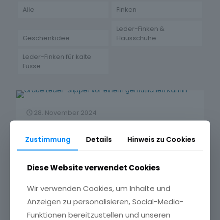
Alle
Finken
Leder-Finken &
Geschenkidee
Hausschuhe
Leder-Finken für kalte
Füsse
28. November 2024
Leder-Finken: Handgemacht,
Zustimmung
Details
Hinweis zu Cookies
komfortabel
Entdecke die Vorteile unserer handgemachten
Diese Website verwendet Cookies
Lederfinken: Bequem, nachhaltig, stilvoll und perfekt
für gesunde Füsse – das ganze Jahr über!
Wir verwenden Cookies, um Inhalte und
Anzeigen zu personalisieren, Social-Media-
Weiterlesen
Funktionen bereitzustellen und unseren