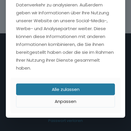
Datenverkehr zu analysieren. Außerdem
geben wir Informationen über Ihre Nutzung
unserer Website an unsere Social-Media-,
Werbe- und Analysepartner weiter. Diese
können diese Informationen mit anderen
Informationen kombinieren, die Sie ihnen
Nützliche Links
bereitgestellt haben oder die sie im Rahmen
Ihrer Nutzung ihrer Dienste gesammelt
Kontakt
Versand und Rücksendungen
haben.
Datenschutzerklärung
AGB
Alle zulassen
Kundenservice
Anpassen
Bestellungen
Mein Konto
Passwort verloren