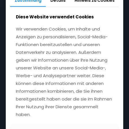
Zustimmung
Details
Hinweis zu Cookies
Nützliche Links
Diese Website verwendet Cookies
Kontakt
Wir verwenden Cookies, um Inhalte und
Versand und Rücksendungen
Datenschutzerklärung
Anzeigen zu personalisieren, Social-Media-
AGB
Funktionen bereitzustellen und unseren
Datenverkehr zu analysieren. Außerdem
geben wir Informationen über Ihre Nutzung
Kundenservice
unserer Website an unsere Social-Media-,
Bestellungen
Werbe- und Analysepartner weiter. Diese
Mein Konto
können diese Informationen mit anderen
Passwort verloren
Informationen kombinieren, die Sie ihnen
bereitgestellt haben oder die sie im Rahmen
Ihrer Nutzung ihrer Dienste gesammelt
Folgen Sie uns
haben.