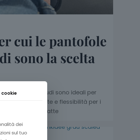
er cui le pantofole
di sono la scelta
ofole per piedi nudi sono ideali per
i cookie
. Comfort, salute e flessibilità per i
to le migliori ciabatte
onalità dei
zioni sul tuo