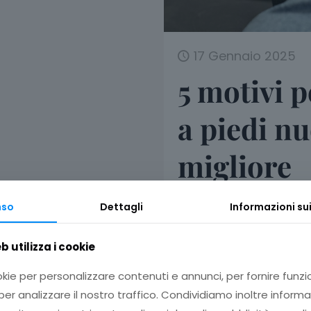
17 Gennaio 2025
5 motivi p
a piedi nu
migliore
Scopri perché le pant
nso
Dettagli
Informazioni su
camminare a piedi nudi
tuoi piedi: scopri subi
 utilizza i cookie
okie per personalizzare contenuti e annunci, per fornire funzi
er analizzare il nostro traffico. Condividiamo inoltre informa